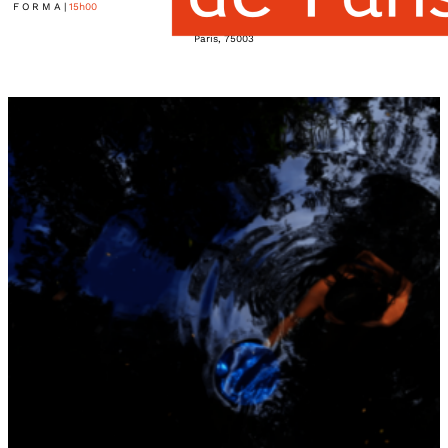
F O R M A
|
15h00
127, rue de Turenne
Paris
,
75003