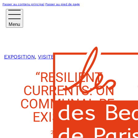
Passer au contenu principal
Passer au pied de page
EXPOSITION
,
VISITE
“RESILIENT
CURRENTS: ON
COMMUNAL RE-
EXISTENCE”
28 MARS 2024