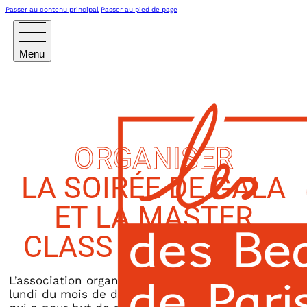
Passer au contenu principal
Passer au pied de page
ORGANISER
LA SOIRÉE DE GALA
ET LA MASTER
CLASS ANNUELLES
L’association organise chaque année, le premier
lundi du mois de décembre, une soirée de gala