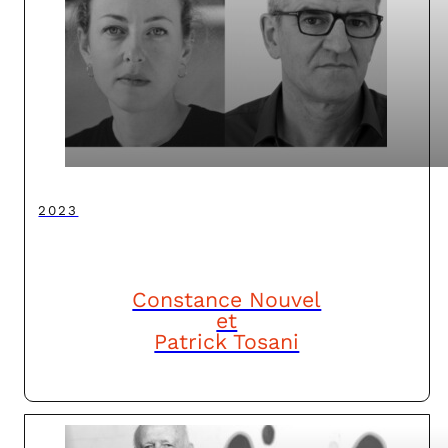
2023
Constance Nouvel
et
Patrick Tosani