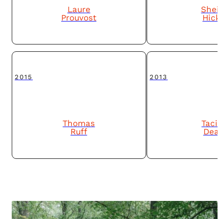
Laure
Shei
Prouvost
Hic
2015
2013
Thomas
Taci
Ruff
Dea