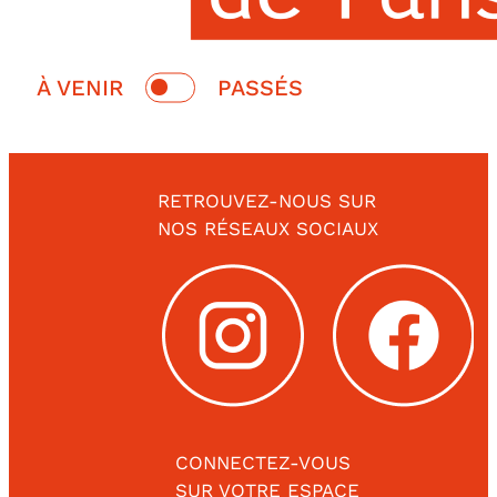
Switch
À VENIR
PASSÉS
date
À
Passés
venir
RETROUVEZ-NOUS SUR
NOS RÉSEAUX SOCIAUX
CONNECTEZ-VOUS
SUR VOTRE ESPACE