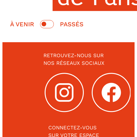
Switch
À VENIR
PASSÉS
date
À
Passés
venir
RETROUVEZ-NOUS SUR
NOS RÉSEAUX SOCIAUX
CONNECTEZ-VOUS
SUR VOTRE ESPACE