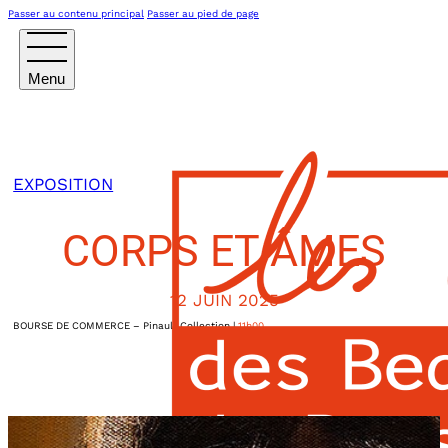
Passer au contenu principal
Passer au pied de page
EXPOSITION
CORPS ET ÂMES
12 JUIN 2025
BOURSE DE COMMERCE – Pinault Collection
|
11h00
2, rue de Viarmes
Paris Ier
,