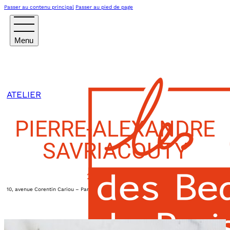
Passer au contenu principal
Passer au pied de page
ATELIER
PIERRE-ALEXANDRE
SAVRIACOUTY
24 JUIN 2025
10, avenue Corentin Cariou – Paris XIXème
|
19h00