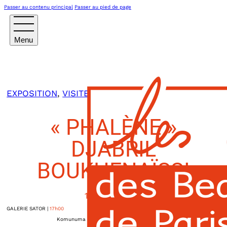
Passer au contenu principal
Passer au pied de page
EXPOSITION
,
VISITE
« PHALÈNE »
DJABRIL
BOUKHENAÏSSI
16 AVRIL 2024
GALERIE SATOR
|
17h00
Komunuma - 43, rue de la Commune de Paris
Romainville
,
93230