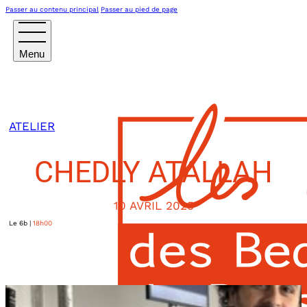
Passer au contenu principal
Passer au pied de page
ATELIER
CHEDLY ATALLAH
10 AVRIL 2025
Le 6b
|
18h00
6/10, quai de Seine
Saint-Denis
,
93200