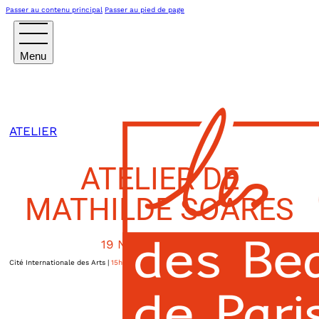
Passer au contenu principal
Passer au pied de page
ATELIER
ATELIER DE
MATHILDE SOARES
19 NOVEMBRE 2024
Cité Internationale des Arts
|
15h00
15, rue de l’Abreuvoir
Paris XVIIIème
,