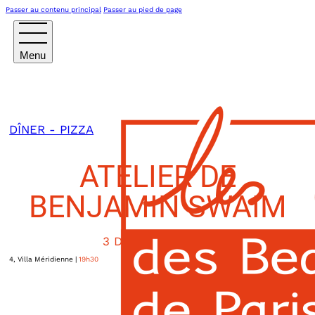
Passer au contenu principal
Passer au pied de page
DÎNER - PIZZA
ATELIER DE
BENJAMIN SWAIM
3 DÉCEMBRE 2024
4, Villa Méridienne
|
19h30
Paris XIV ème
,