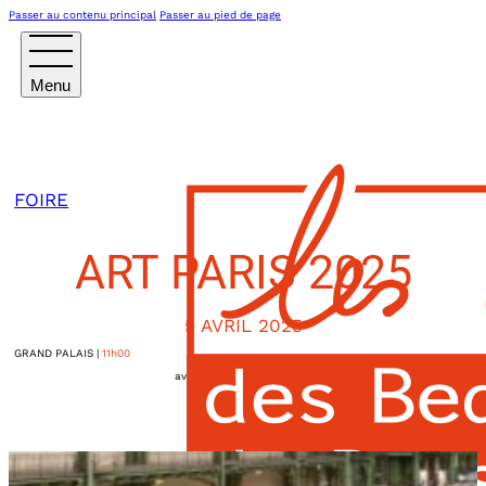
Passer au contenu principal
Passer au pied de page
FOIRE
ART PARIS 2025
5 AVRIL 2025
GRAND PALAIS
|
11h00
avenue Winston-Churchill
Paris VIIIème
,