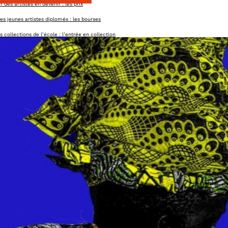
 des artistes en devenir : les prix
es jeunes artistes diplomés : les bourses
es collections de l’école : l’entrée en collection
la soirée de gala annuelle et la master class
 aides à la production & des résidences
n soutien aux actions de l’école