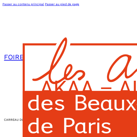
Passer au contenu principal
Passer au pied de page
FOIRE
AKAA – A
CARREAU DU TEMPLE
|
15h00
L’association
Actions