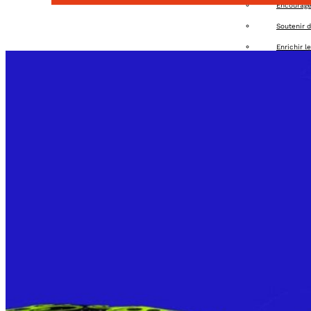
Encourager
Soutenir d
Enrichir l
Organiser 
Offrir des
Apporter u
Agenda
Adhérer
Contact
Connexion