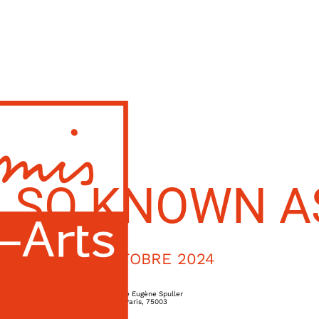
LSO KNOWN A
17 OCTOBRE 2024
4, rue Eugène Spuller
Paris
,
75003