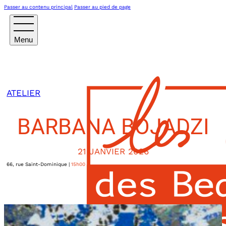
Passer au contenu principal
Passer au pied de page
ATELIER
BARBANA BOJADZI
21 JANVIER 2026
66, rue Saint-Dominique
|
15h00
PARIS VIIème