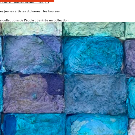
 des artistes en devenir : les prix
es jeunes artistes diplomés : les bourses
es collections de l’école : l’entrée en collection
la soirée de gala annuelle et la master class
 aides à la production & des résidences
n soutien aux actions de l’école