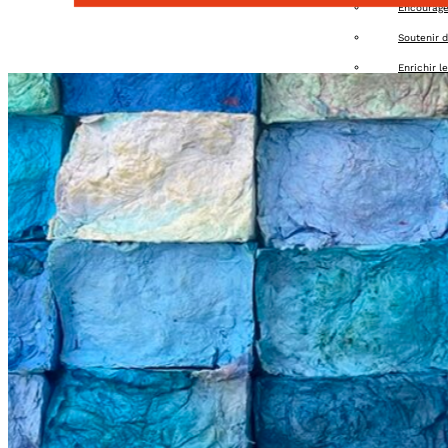
Encourager
Soutenir d
Enrichir l
Organiser 
Offrir des
Apporter u
Agenda
Adhérer
Contact
Connexion