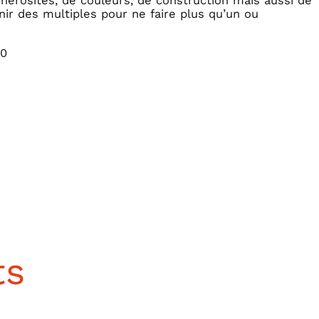
énérosités, de couleurs, de construction mais aussi de
ir des multiples pour ne faire plus qu’un ou
10
ts