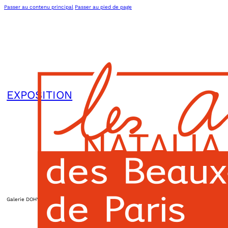
Passer au contenu principal
Passer au pied de page
EXPOSITION
NATALIA
Galerie DOHYANG LEE
|
11h00
L’association
Actions