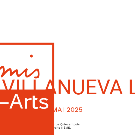
 VILLANUEVA 
20 MAI 2025
73-75, rue Quincampois
Paris IIIÈME
,