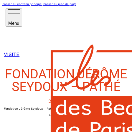
Passer au contenu principal
Passer au pied de page
VISITE
FONDATION JÉRÔME
SEYDOUX – PATHÉ
26 MARS 2026
Fondation Jérôme Seydoux – Pathé
|
15h00
73, avenue des Gobelins
Paris 13ème
,