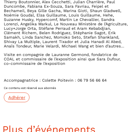
Thierry Boutonnier, Alex Cecchetti, Julian Charrière, Paul
Duncombe, Fabiana Ex-Souza, Sara Favriau, Feipel et
Bechameil, Beya Gille Gacha, Marina Gioti, Shaun Gladwell,
Noémie Goudal, Elsa Guillaume, Louis Guillaume, Hehe,
Suzanne Husky, Hypercomf, Martin Le Chevallier, Sandra
Lorenzi, Angelika Markul, Le Nouveau Ministère de l’Agriculture,
Lucy+Jorge Orta, Stéfane Perraud et Aram Kebabdjian,
Clément Richem, Belen Rodriguez, Stéphanie Sagot, Erik
Samakh, Linda Sanchez, Momoko Seto, Stefan Shankland,
Shivay La Multiple, Laurent Tixador et Julia Hanadi Al Abed,
Anaïs Tondeur, Marie Velardi, Michael Wang et bien d’autres…
Visite en compagnie de Lauranne Germond, fondatrice de
COAL et commissaire de l’exposition ainsi que Sara Dufour,
co-commissaire de l’exposition
Accompagnatrice : Colette Poitevin : 06 79 56 66 64
Ce contenu est réservé aux abonnés
Adhérer
Plus d’événements