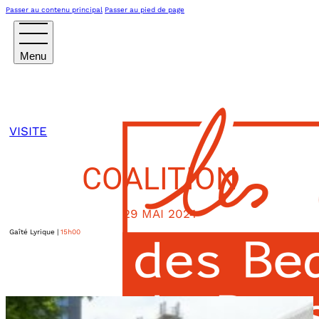
Passer au contenu principal
Passer au pied de page
VISITE
COALITION
29 MAI 2024
Gaîté Lyrique
|
15h00
3bis Rue Papin
Paris
,
75003