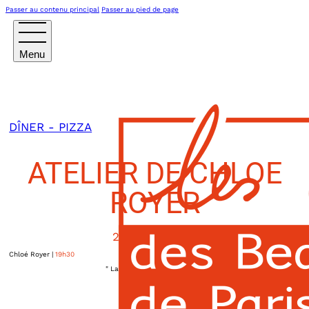
Passer au contenu principal
Passer au pied de page
DÎNER - PIZZA
ATELIER DE CHLOE
ROYER
20 MARS 2025
Chloé Royer
|
19h30
" La Sira " 153, quai Aulagnier
Asnières-sur-seine
,