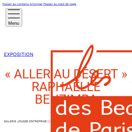
Passer au contenu principal
Passer au pied de page
EXPOSITION
« ALLER AU DÉSERT »
RAPHAËLLE
BENZIMRA
7 AVRIL 2026
GALERIE JOUSSE ENTREPRISE
|
11h00
6, rue Saint-Claude
Paris IIIème
,