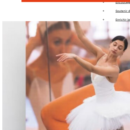
Encourager
Soutenir d
Enrichir l
Organiser 
Offrir des
Apporter u
Agenda
Adhérer
Contact
Connexion