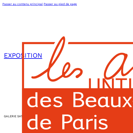
Passer au contenu principal
Passer au pied de page
EXPOSITION
UNTI
GALERIE SATOR
|
11h00
L’association
Actions