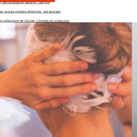
 des artistes en devenir : les prix
es jeunes artistes diplomés : les bourses
es collections de l’école : l’entrée en collection
la soirée de gala annuelle et la master class
 aides à la production & des résidences
n soutien aux actions de l’école