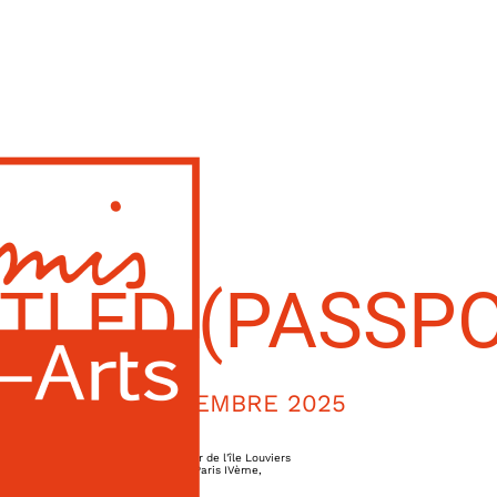
TLED (PASSP
10 DÉCEMBRE 2025
4, cour de l'île Louviers
Paris IVème
,