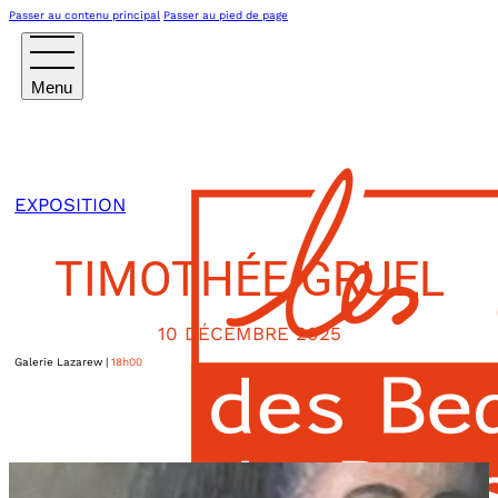
Passer au contenu principal
Passer au pied de page
EXPOSITION
TIMOTHÉE GRUEL
10 DÉCEMBRE 2025
Galerie Lazarew
|
18h00
14, rue du Perche
Paris IIIème
,