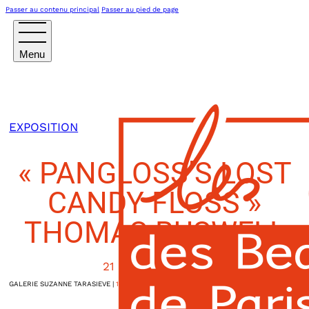
Passer au contenu principal
Passer au pied de page
EXPOSITION
« PANGLOSS’S LOST
CANDY FLOSS »
THOMAS BUSWELL
21 OCTOBRE 2025
GALERIE SUZANNE TARASIEVE
|
11h30
7, rue Pastourelle
Paris IIIème
,