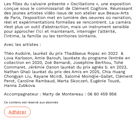
Les filles du calvaire présente « Oscillations », une exposition
conçue sous le commissariat de Clément Cogitore. Réunissant
des jeunes artistes vidéo issus de son atelier aux Beaux-Arts
de Paris, l’exposition met en lumière des oeuvres où narration,
réel et expérimentations formelles se rencontrent. La caméra
n’est plus un outil d’abstraction, mais un instrument sensible
pour approcher l’ici et maintenant, interroger l’altérité,
l’intime, la famille ou les territoires lointains.
Avec les artistes :
Théo Audoire, lauréat du prix Thaddaeus Ropac en 2022 &
Lova Karlsson, Amie Barouh, lauréate du programe l’entrée en
collection en 2020, Zoé Bernardi, Joséphine Berthou, Tohé
Commaret, Jérémie Danon lauréat du prix agnès b. en 2023,
Nathan Ghali lauréat du prix des Amis en 2025, Chia Huang
Chongyan Liu, Rayane Mcirdi, Salomé Moindjie-Gallet, Clément
Perot, Caroline Rambaud, Marta Skoczeń, Eugénie Touzé,
Hanna Zubkova
Accompagnateur : Marty de Montereau : 06 60 459 956
Ce contenu est réservé aux abonnés
Adhérer