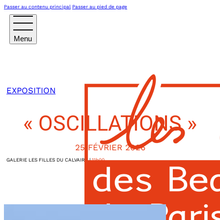
Passer au contenu principal
Passer au pied de page
EXPOSITION
« OSCILLATIONS »
25 FÉVRIER 2026
GALERIE LES FILLES DU CALVAIRE
|
11h00
21, rue Chapon
Paris
,
75003
France