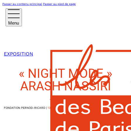
Passer au contenu principal
Passer au pied de page
EXPOSITION
« NIGHT MODE »
ARASH NASSIRI
19 JUIN 2026
FONDATION PERNOD-RICARD
|
13h30
1, cours Paul Ricard
Paris VIIIème
,