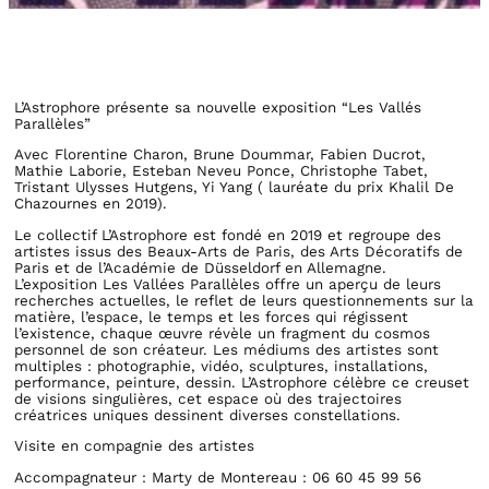
L’Astrophore présente sa nouvelle exposition “Les Vallés
Parallèles”
Avec Florentine Charon, Brune Doummar, Fabien Ducrot,
Mathie Laborie, Esteban Neveu Ponce, Christophe Tabet,
Tristant Ulysses Hutgens, Yi Yang ( lauréate du prix Khalil De
Chazournes en 2019).
Le collectif L’Astrophore est fondé en 2019 et regroupe des
artistes issus des Beaux-Arts de Paris, des Arts Décoratifs de
Paris et de l’Académie de Düsseldorf en Allemagne.
L’exposition Les Vallées Parallèles offre un aperçu de leurs
recherches actuelles, le reflet de leurs questionnements sur la
matière, l’espace, le temps et les forces qui régissent
l’existence, chaque œuvre révèle un fragment du cosmos
personnel de son créateur. Les médiums des artistes sont
multiples : photographie, vidéo, sculptures, installations,
performance, peinture, dessin. L’Astrophore célèbre ce creuset
de visions singulières, cet espace où des trajectoires
créatrices uniques dessinent diverses constellations.
Visite en compagnie des artistes
Accompagnateur : Marty de Montereau : 06 60 45 99 56