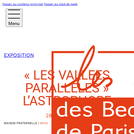
Passer au contenu principal
Passer au pied de page
EXPOSITION
« LES VALLEES
PARALLELES »
L’ASTROPHORE
28 FÉVRIER 2025
MAISON FRATERNELLE
|
18h30
37, rue Tournefort
PARIS Vème
,
France