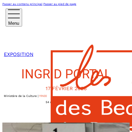
Passer au contenu principal
Passer au pied de page
EXPOSITION
INGRID PORTAL
17 FÉVRIER 2026
Ministère de la Culture
|
11h00
54 rue des Francs Bourgeois
Paris
,
75004