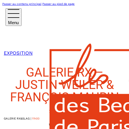
Passer au contenu principal
Passer au pied de page
EXPOSITION
GALERIE RX –
JUSTIN WEILER &
FRANÇOIS MAURIN
2 AVRIL 2026
GALERIE RX&SLAG
|
11h00
16, rue des Quatre-Fils
PARIS IIIème
,