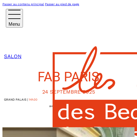
Passer au contenu principal
Passer au pied de page
SALON
FAB PARIS
24 SEPTEMBRE 2025
GRAND PALAIS
|
14h30
avenue Winston-Churchill
Paris VIIIème
,