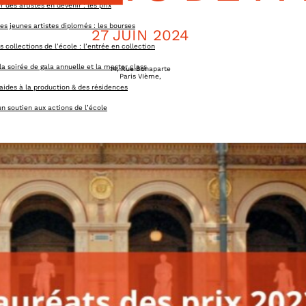
 des artistes en devenir : les prix
es jeunes artistes diplomés : les bourses
27 JUIN 2024
es collections de l’école : l’entrée en collection
la soirée de gala annuelle et la master class
14, Rue Bonaparte
Paris VIème
,
 aides à la production & des résidences
n soutien aux actions de l’école