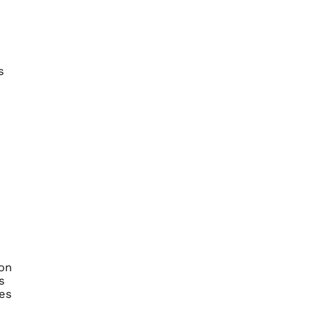
s
ion
s
ues