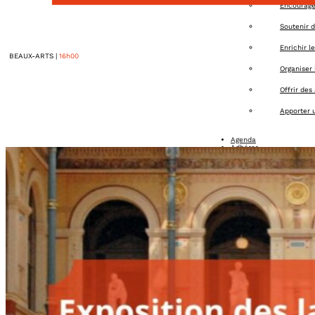
Encourager
Soutenir d
Enrichir l
BEAUX-ARTS
|
16h00
Organiser 
Offrir des
Apporter u
Agenda
Adhérer
Contact
Connexion