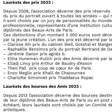
Lauréats des prix 2023 :
Depuis 2008, l’association décerne des prix réservé
du prix du portrait ouvert à toutes les années – qui m
Il sont choisis par un jury de personnalités du monde 
professionnelle, représentants d’une institution cult
diplômés des Beaux-Arts de Paris.
Ces distinctions d’un montant 5 000 euros sont déc
par la jeune création. L’un des prix est décerné par l
– Clarisse Aïn prix du cabinet Weil, Gotshal et Mange
– Raphaëlle Benzimra prix du portrait Bertrand de
– Jérémie Danon prix agnès b.
– Elina Huneman-Kulich prix des Amis décerné par l
– Elladj Lincy prix Arthur de Baudry d’Asson
– Theo Pall prix coup de cœur Air de Paris
– Enzo Meglio prix Khalil de Chazournes
– Charlotte Simonnet prix Thaddaeus Ropac
Lauréats des bourses des Amis 2023 :
Depuis 2013 l’association décerne des bourses destiné
de leur diplôme des Beaux-Arts de Paris ou en post 
échéant, leurs lauréats sont choisis par un Comité d
artistiques.