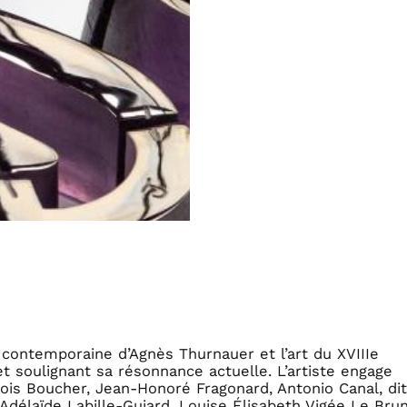
 contemporaine d’Agnès Thurnauer et l’art du XVIIIe
et soulignant sa résonnance actuelle. L’artiste engage
is Boucher, Jean-Honoré Fragonard, Antonio Canal, di
Adélaïde Labille-Guiard, Louise Élisabeth Vigée Le Brun