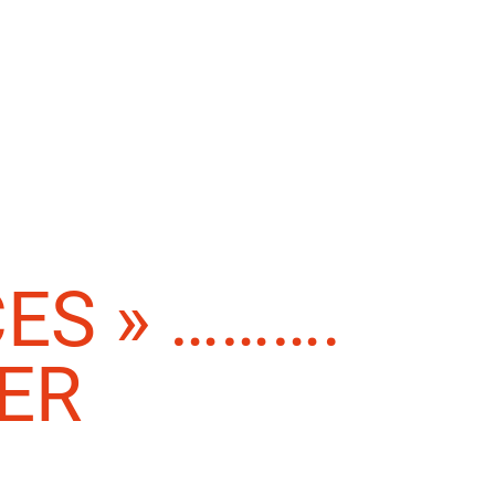
ES » ……….
ER