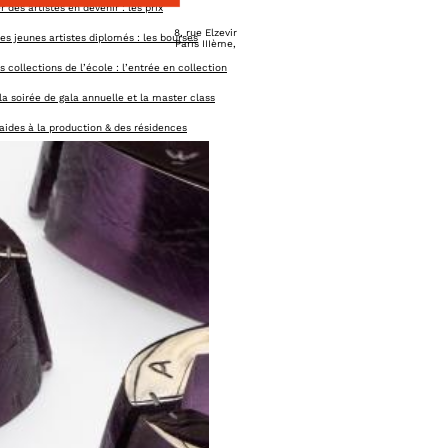
 des artistes en devenir : les prix
8, rue Elzevir
es jeunes artistes diplomés : les bourses
Paris IIIème
,
es collections de l’école : l’entrée en collection
la soirée de gala annuelle et la master class
 aides à la production & des résidences
n soutien aux actions de l’école