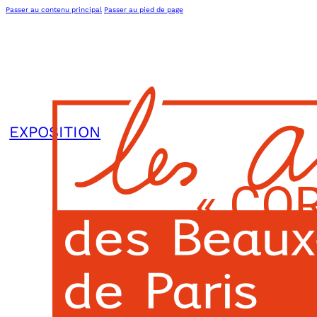
Passer au contenu principal
Passer au pied de page
EXPOSITION
………. « CO
AG
L’association
Actions