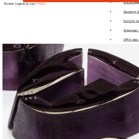
Encourager
Musée Cognacq-Jay
|
11h30
Soutenir d
Enrichir l
Organiser 
Offrir des
Apporter u
Agenda
Adhérer
Contact
Connexion