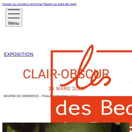
Passer au contenu principal
Passer au pied de page
EXPOSITION
CLAIR-OBSCUR
23 MARS 2026
BOURSE DE COMMERCE – Pinault Collection
|
11h00
2, rue de Viarmes
Paris Ier
,