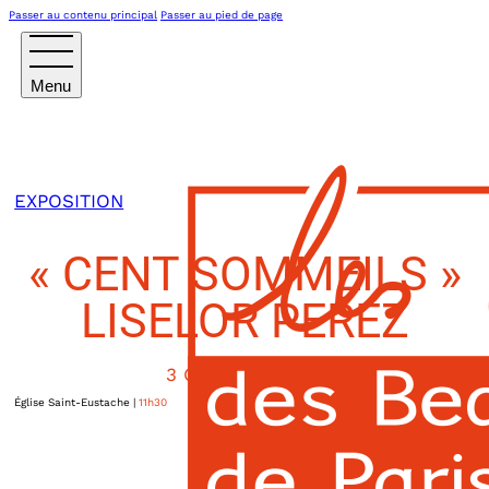
Passer au contenu principal
Passer au pied de page
EXPOSITION
« CENT SOMMEILS »
LISELOR PEREZ
3 OCTOBRE 2025
Église Saint-Eustache
|
11h30
146, rue Rambuteau
Paris Ier
,