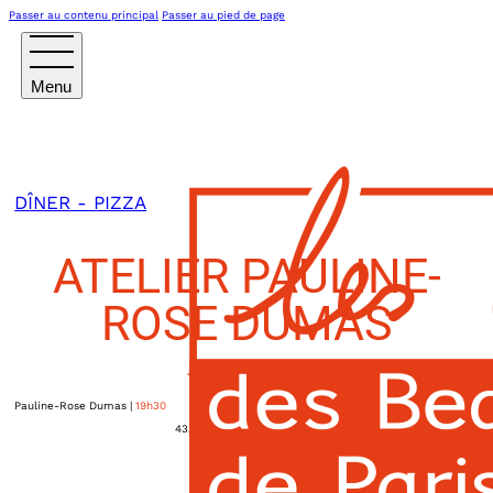
Passer au contenu principal
Passer au pied de page
DÎNER - PIZZA
ATELIER PAULINE-
ROSE DUMAS
10 JUIN 2024
Pauline-Rose Dumas
|
19h30
43, rue du Sergent Bobillot
Montreuil
,
93100