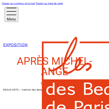
Passer au contenu principal
Passer au pied de page
EXPOSITION
APRÈS MICHEL-
ANGE
10 AVRIL 2026
BEAUX-ARTS – Cabinet des dessins
|
15h00
14 Rue Bonaparte
Paris VIème
,