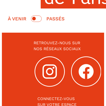
Switch
À VENIR
PASSÉS
date
À
Passés
venir
RETROUVEZ-NOUS SUR
NOS RÉSEAUX SOCIAUX
CONNECTEZ-VOUS
SUR VOTRE ESPACE