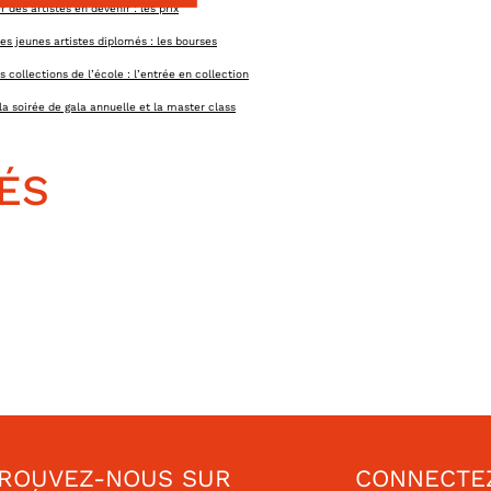
 des artistes en devenir : les prix
es jeunes artistes diplomés : les bourses
es collections de l’école : l’entrée en collection
la soirée de gala annuelle et la master class
 aides à la production & des résidences
ÉS
n soutien aux actions de l’école
ROUVEZ-NOUS SUR
CONNECTE