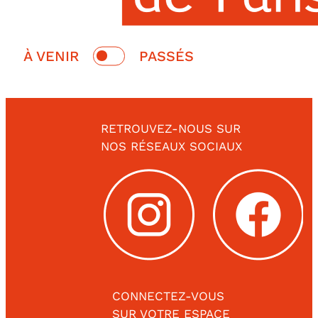
Switch
À VENIR
PASSÉS
date
À
Passés
venir
RETROUVEZ-NOUS SUR
NOS RÉSEAUX SOCIAUX
CONNECTEZ-VOUS
SUR VOTRE ESPACE