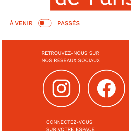
Switch
À VENIR
PASSÉS
date
À
Passés
venir
RETROUVEZ-NOUS SUR
NOS RÉSEAUX SOCIAUX
CONNECTEZ-VOUS
SUR VOTRE ESPACE